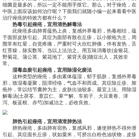
细菌是最多的，所以一定不能用手抠它。那么，对于痤疮，在
中医上面应该如何治疗呢？下面我们就随小编一起来看看中医
治疗痤疮的特效方都有什么？
热毒引起痤疮，宜用清热解毒法
此痤疮多由肺胃蕴热上炎，复感外界毒邪，热毒相结，蕴
于面部皮肤引起。其症为面部有散在丘疹，以小脓疱为主，周
围常有红晕，自觉疼痛，严重时可火欣红肿痛，伴有发热，舌
红苔燥，脉实数等。当以上法治之。用五味消毒饮(金银花、
野菊花、蒲公英、紫花地丁、紫背天葵)随症出入，其效非
常。
湿毒血瘀引起痤疮，宜用除湿化瘀法
这种类型的痤疮，多由素体蕴湿，郁于肌肤，复感外界毒
邪，致湿毒凝聚，阻滞经络，气血不和而成。其症除丘疹、脓
疱外，常以结节囊肿为主，皮肤出油较多。最宜上法。用除湿
解毒汤(土茯苓、薏苡仁、萆艹解、车前子、大豆黄卷、泽
泻、板蓝根、赤芍)加减治之，必收良效。
肺热引起痤疮，宜用清泄肺热法
肺热痤疮，多由肺有宿热，复感风邪，遂使肺热不得外泄
引起。其症面长丘疹，状如粟米，可挤出白粉色油状物，皮疹