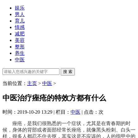
娱乐
男人
育儿
情感
减肥
美容
整形
养生
中医
当前位置：
主页
>
中医
>
中医治疗痤疮的特效方都有什么
时间：2019-10-20 13:29 | 栏目：
中医
| 点击：
次
痤疮，是我们很熟悉的一个症状，尤其是在青春期的时
候，身体的背部或者面部经常长痤疮，就像黑头粉刺、白头一
样，很多人都忍不住去抠，其实这是不应该的，人的指甲中的