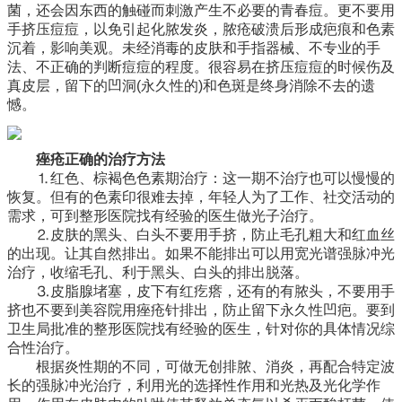
菌，还会因东西的触碰而刺激产生不必要的青春痘。更不要用
手挤压痘痘，以免引起化脓发炎，脓疮破溃后形成疤痕和色素
沉着，影响美观。未经消毒的皮肤和手指器械、不专业的手
法、不正确的判断痘痘的程度。很容易在挤压痘痘的时候伤及
真皮层，留下的凹洞(永久性的)和色斑是终身消除不去的遗
憾。
痤疮正确的治疗方法
⒈红色、棕褐色色素期治疗：这一期不治疗也可以慢慢的
恢复。但有的色素印很难去掉，年轻人为了工作、社交活动的
需求，可到整形医院找有经验的医生做光子治疗。
⒉皮肤的黑头、白头不要用手挤，防止毛孔粗大和红血丝
的出现。让其自然排出。如果不能排出可以用宽光谱强脉冲光
治疗，收缩毛孔、利于黑头、白头的排出脱落。
⒊皮脂腺堵塞，皮下有红疙瘩，还有的有脓头，不要用手
挤也不要到美容院用痤疮针排出，防止留下永久性凹疤。要到
卫生局批准的整形医院找有经验的医生，针对你的具体情况综
合性治疗。
根据炎性期的不同，可做无创排脓、消炎，再配合特定波
长的强脉冲光治疗，利用光的选择性作用和光热及光化学作