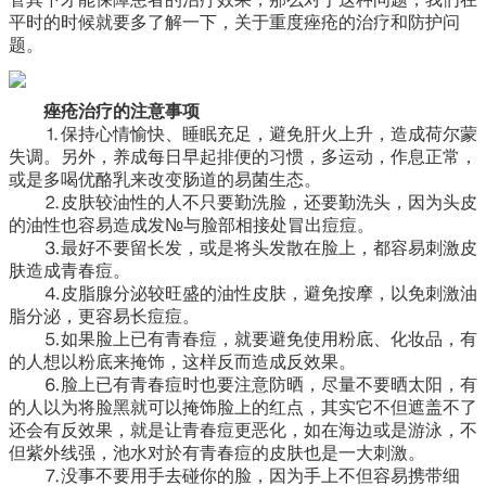
平时的时候就要多了解一下，关于重度痤疮的治疗和防护问
题。
痤疮治疗的注意事项
⒈保持心情愉快、睡眠充足，避免肝火上升，造成荷尔蒙
失调。另外，养成每日早起排便的习惯，多运动，作息正常，
或是多喝优酪乳来改变肠道的易菌生态。
⒉皮肤较油性的人不只要勤洗脸，还要勤洗头，因为头皮
的油性也容易造成发№与脸部相接处冒出痘痘。
⒊最好不要留长发，或是将头发散在脸上，都容易刺激皮
肤造成青春痘。
⒋皮脂腺分泌较旺盛的油性皮肤，避免按摩，以免刺激油
脂分泌，更容易长痘痘。
⒌如果脸上已有青春痘，就要避免使用粉底、化妆品，有
的人想以粉底来掩饰，这样反而造成反效果。
⒍脸上已有青春痘时也要注意防晒，尽量不要晒太阳，有
的人以为将脸黑就可以掩饰脸上的红点，其实它不但遮盖不了
还会有反效果，就是让青春痘更恶化，如在海边或是游泳，不
但紫外线强，池水对於有青春痘的皮肤也是一大刺激。
⒎没事不要用手去碰你的脸，因为手上不但容易携带细