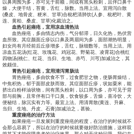
以鼻周围为多，亦可见于前额，间或有黑头粉刺，且伴口鼻干
燥，大便干结，苔黄，舌红，脉数。当用上法。宜用泻白散
(桑皮、地骨皮、粳米、甘草)合枇杷清肺饮(人参、枇杷叶、黄
连、黄柏、桑皮、甘草)化裁治之。
血热引起痤疮，宜用凉血清热法
血热痤疮，多由情志内伤，气分郁滞，日久化热，热伏营
血所致。其症颜面丘疹以口鼻及两眉间为多，面部潮热明显，
妇女尚有月经前后丘疹增多，舌红，脉细数等。当用上法。用
凉血五花汤(红花、玫瑰花、鸡冠花、野菊花、凌霄花)合桃红
四物汤(桃仁、红花、当归、生地、赤芍、川芎)加减治之，其
效颇佳。
胃热引起痤疮，宜用清泻胃肠法
胃热痤疮，多由饮食不节，过食肥甘之物，使肠胃燥结，
中焦积热，郁于面部皮肤而致。其症面部丘疹，状如粟米，能
挤出白粉样油状物，间有黑头粉刺，以口周为多，亦可见于背
部与前胸，且常伴有口干口臭，饮食较多，舌燥，喜冷饮，大
便秘结，脉沉实有力等。最宜上法。用清胃散(黄连、升麻、
当归、生地、丹皮、石膏)加减治之，甚验。
重度痤疮的治疗方法
如果痤疮一旦发展到重度痤疮的程度，在治疗的时候就不
会那么容易了，所以在治疗的时候就要做好防治措施，这样双
管其下才能保障患者的治疗效果，那么对于这种问题，我们在