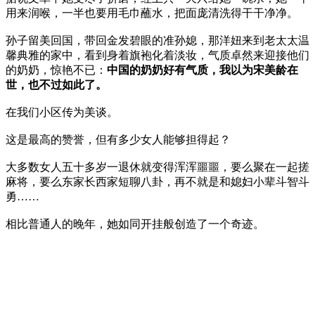
用来润喉，一半也要用毛巾蘸水，把面庞清洗得干干净净。
孙子留美回国，带回金发碧眼的准孙媳，那洋妞来到老太太温
馨典雅的家中，看到身着旗袍化着淡妆，气质卓然来迎接他们
的奶奶，惊艳不已：
中国的奶奶好有气质，我以为宋美龄在
世，也不过如此了。
在我们小区传为美谈。
这是最高的赞誉，但有多少女人能够担得起？
大多数女人五十多岁一退休就变得浑浑噩噩，要么聚在一起搓
麻将，要么东家长西家短聊八卦，再不就是和媳妇小辈斗智斗
勇……
相比普通人的晚年，她如同开挂般创造了一个奇迹。