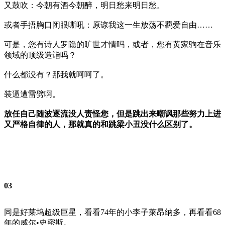
又鼓吹：今朝有酒今朝醉，明日愁来明日愁。
或者手捂胸口闭眼嘶吼：原谅我这一生放荡不羁爱自由……
可是，您有诗人罗隐的旷世才情吗，或者，您有黄家驹在音乐
领域的顶级造诣吗？
什么都没有？那我就呵呵了。
装逼遭雷劈啊。
放任自己随波逐流没人责怪您，但是跳出来嘲讽那些努力上进
又严格自律的人，那就真的和跳梁小丑没什么区别了。
03
同是好莱坞超级巨星，看看74年的小李子莱昂纳多，再看看68
年的威尔•史密斯。