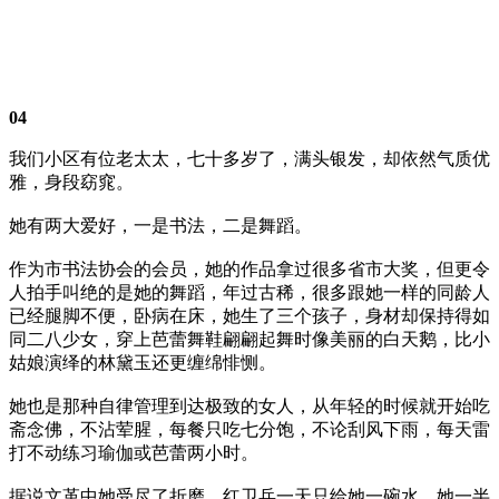
04
我们小区有位老太太，七十多岁了，满头银发，却依然气质优
雅，身段窈窕。
她有两大爱好，一是书法，二是舞蹈。
作为市书法协会的会员，她的作品拿过很多省市大奖，但更令
人拍手叫绝的是她的舞蹈，年过古稀，很多跟她一样的同龄人
已经腿脚不便，卧病在床，她生了三个孩子，身材却保持得如
同二八少女，穿上芭蕾舞鞋翩翩起舞时像美丽的白天鹅，比小
姑娘演绎的林黛玉还更缠绵悱恻。
她也是那种自律管理到达极致的女人，从年轻的时候就开始吃
斋念佛，不沾荤腥，每餐只吃七分饱，不论刮风下雨，每天雷
打不动练习瑜伽或芭蕾两小时。
据说文革中她受尽了折磨，红卫兵一天只给她一碗水，她一半