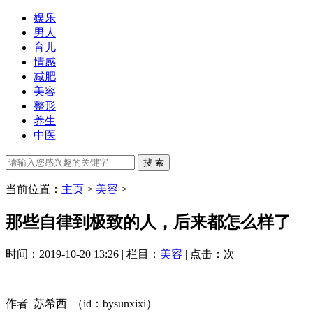
娱乐
男人
育儿
情感
减肥
美容
整形
养生
中医
当前位置：
主页
>
美容
>
那些自律到极致的人，后来都怎么样了
时间：2019-10-20 13:26 | 栏目：
美容
| 点击：
次
作者 苏希西 |（id：bysunxixi）