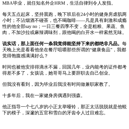
MBA毕业，就任知名外企HRM，生活自律到令人发指。
每天五点起床，坚持晨跑，晚下班后在24小时的健身房虐肌两
小时；不沾烟酒不碰茶，也不喝咖啡——凡是具有刺激和成瘾
性的他全部say no；一日三餐四季不变，全是粗粮、果蔬、鱼
肉，不加沙拉或麻辣调味剂，跟他喝的白开水一样索然无味。
说实话，那上面任何一条我觉得能坚持下来的都绝非凡品。
每
天晚上光是看看他坐在餐厅咀嚼那些所谓的“健康食品”，我都
觉得饱腹感满满好么？
时间也被他安排得滴水不漏，回国几年，业内能考的证件都考
得差不多了，女孩说，她哥哥马上要辞职去自己创业。
但我没有看到，因为毕业后我没有时间做兼职家教了。
十多年后，我在一家健身房偶遇到强森。
他正指导一个七八岁的小正太举哑铃，那正太活脱脱就是他蜕
下的模子，深邃的五官和雪白的牙齿令人过目难忘。