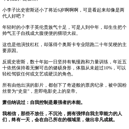
小李子比史密斯还小了将近6岁啊啊啊，可是看起来却像是两
代人好吧？
年轻时的小李子英伦贵族气十足，可是人到中年，却生生把个
帅气王子自残成大腹便便的猥琐大叔。
这也是他演技杠杠，却落得个奥斯卡专业陪跑二十年笑梗的主
要原因。
反观史密斯，数十年如一日坚持有氧慢跑和力量训练，年近五
十依然保持着无懈可击的健硕身形，体脂从未超过10%，可以
轻松驾驭任何或文艺或硬汉的角色。
所有由他出演的影片，都创下了奇迹般的票房纪录，被中国粉
丝誉为“史皇”，意即电影史上的皇帝。
萧伯纳说过：自我控制是最强者的本能。
我相信，那些不放任，不沉沦，拥有强悍自我主宰能力的人
们，终有一天，会在自己所在的领域里，做出非凡成就。