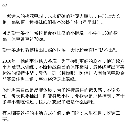
02
一双迷人的桃花电眼，六块健硕的巧克力腹肌，再加上大长
腿，高颜值，迷得妹纸们根本hold不住（星星眼）。
可是彭于晏小时候也是食欲旺盛的小胖墩，小学时158的身
高，体重曾重达70kg。
彭于晏通过微博晒出旧照的时候，大批粉丝直呼“认不出”。
2010年，他的事业跌入谷底，为了接到更好的剧本，他连续八
个月魔鬼式训练，不断挑战自己的体能极限，最终练就出完美
标准的模特体型，凭借一部《翻滚吧！阿信》入围台湾电影金
马奖最佳男主角，事业逐渐走上巅峰。
他也坦言自己是易胖体质，为了维持最佳的镜头感，不论多
忙，每天也要抽出时间健身数小时，食欲更是严格控制，有十
多年不曾吃饱过，也几乎忘记了糖是什么滋味。
有人嘲笑这样的生活方式不值，他们说：人生在世，吃穿二
字。