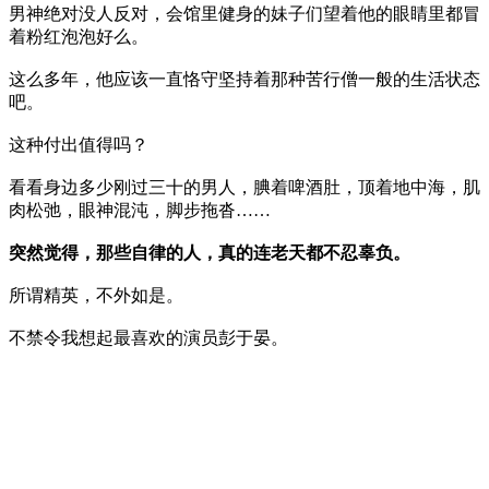
男神绝对没人反对，会馆里健身的妹子们望着他的眼睛里都冒
着粉红泡泡好么。
这么多年，他应该一直恪守坚持着那种苦行僧一般的生活状态
吧。
这种付出值得吗？
看看身边多少刚过三十的男人，腆着啤酒肚，顶着地中海，肌
肉松弛，眼神混沌，脚步拖沓……
突然觉得，那些自律的人，真的连老天都不忍辜负。
所谓精英，不外如是。
不禁令我想起最喜欢的演员彭于晏。