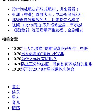
没时间减肥却还想减肥的，进来看看！
亚洲（香港）瑜伽大会，早鸟价最后3天！
那些自律到极致的人，后来都怎么样了
视频 | 10分钟瑜伽序列锻炼全身，节奏感
《甄嬛传》浣碧后期严重发福，全剧组劝
相关文章
10-20
“十人九腰痛”腰椎病缠身好多年，中医
10-20
男女必看的“胸器”小宝典
10-20
为什么你没有腹肌？
10-20
防止三分钟热度，教你如何养成好的跑步
10-20
活不过20？8岁男孩用跑步续命
首页
娱乐
男人
育儿
情感