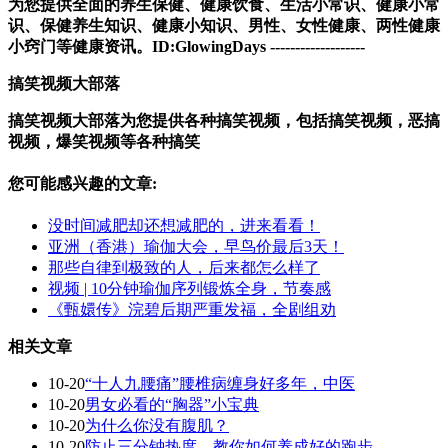
为您提供全面的养生保健、健康饮食、生活小常识、健康小常
识、保健养生知识、健康小知识、男性、女性健康、两性健康
小窍门等健康资讯。
ID:
GlowingDays
-------------------
搞笑视频大部落
搞笑视频大部落为您提供各种搞笑视频，包括搞笑视频，恶搞
视频，爆笑视频等各种搞笑
您可能感兴趣的文章:
没时间减肥却还想减肥的，进来看看！
亚洲（香港）瑜伽大会，早鸟价最后3天！
那些自律到极致的人，后来都怎么样了
视频 | 10分钟瑜伽序列锻炼全身，节奏感
《甄嬛传》浣碧后期严重发福，全剧组劝
相关文章
10-20
“十人九腰痛”腰椎病缠身好多年，中医
10-20
男女必看的“胸器”小宝典
10-20
为什么你没有腹肌？
10-20
防止三分钟热度，教你如何养成好的跑步