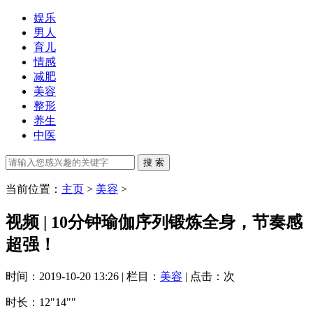
娱乐
男人
育儿
情感
减肥
美容
整形
养生
中医
当前位置：
主页
>
美容
>
视频 | 10分钟瑜伽序列锻炼全身，节奏感
超强！
时间：2019-10-20 13:26 | 栏目：
美容
| 点击：
次
时长
：12"14""